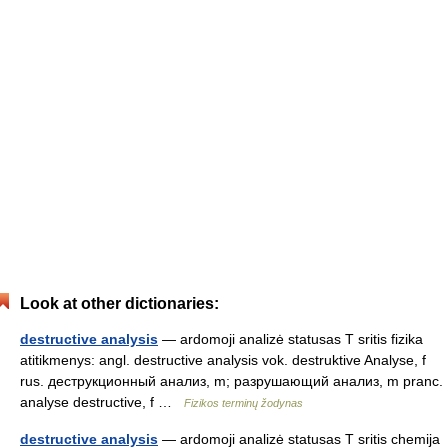
Look at other dictionaries:
destructive analysis
— ardomoji analizė statusas T sritis fizika
atitikmenys: angl. destructive analysis vok. destruktive Analyse, f
rus. деструкционный анализ, m; разрушающий анализ, m pranc.
analyse destructive, f …
Fizikos terminų žodynas
destructive analysis
— ardomoji analizė statusas T sritis chemija