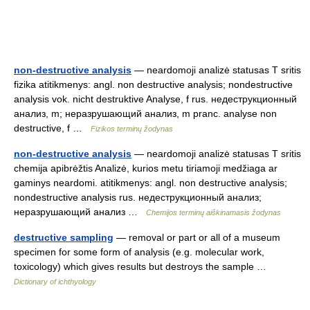
non-destructive analysis
— neardomoji analizė statusas T sritis
fizika atitikmenys: angl. non destructive analysis; nondestructive
analysis vok. nicht destruktive Analyse, f rus. недеструкционный
анализ, m; неразрушающий анализ, m pranc. analyse non
destructive, f …
Fizikos terminų žodynas
non-destructive analysis
— neardomoji analizė statusas T sritis
chemija apibrėžtis Analizė, kurios metu tiriamoji medžiaga ar
gaminys neardomi. atitikmenys: angl. non destructive analysis;
nondestructive analysis rus. недеструкционный анализ;
неразрушающий анализ …
Chemijos terminų aiškinamasis žodynas
destructive sampling
— removal or part or all of a museum
specimen for some form of analysis (e.g. molecular work,
toxicology) which gives results but destroys the sample …
Dictionary of ichthyology