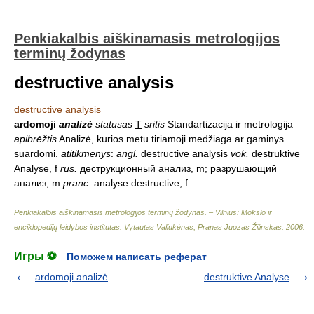
Penkiakalbis aiškinamasis metrologijos
terminų žodynas
destructive analysis
destructive analysis
ardomoji
analizė
statusas
T
sritis
Standartizacija ir metrologija
apibrėžtis
Analizė, kurios metu tiriamoji medžiaga ar gaminys
suardomi.
atitikmenys
:
angl.
destructive analysis
vok.
destruktive
Analyse, f
rus.
деструкционный анализ, m; разрушающий
анализ, m
pranc.
analyse destructive, f
Penkiakalbis aiškinamasis metrologijos terminų žodynas. – Vilnius: Mokslo ir
enciklopedijų leidybos institutas
.
Vytautas Valiukėnas, Pranas Juozas Žilinskas
.
2006
.
Игры ⚽
Поможем написать реферат
ardomoji analizė
destruktive Analyse