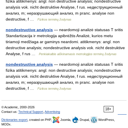
fizika atitikmenys: angl. non destructive analysis; nondestructive
analysis vok. nicht destruktive Analyse, f rus. недеструкционный
анализ, m; неразрушающий анализ, m pranc. analyse non
destructive, f …
Fizikos terminų žodynas
nondestructive analysis
— neardomoji analizė statusas T sritis
Standartizacija ir metrologija apibrėžtis Analizė, kurios metu
tiriamoji medžiaga ar gaminys neardomi. atitikmenys: angl. non
destructive analysis; nondestructive analysis vok. nicht destruktive
Analyse, f rus …
Penkiakalbis aiškinamasis metrologijos terminų žodynas
nondestructive analysis
— neardomoji analizė statusas T sritis
fizika atitikmenys: angl. non destructive analysis; nondestructive
analysis vok. nicht destruktive Analyse, f rus. недеструкционный
анализ, m; неразрушающий анализ, m pranc. analyse non
destructive, f …
Fizikos terminų žodynas
© Academic, 2000-2026
18+
Contact us:
Technical Support
,
Advertising
Dictionaries export
, created on PHP,
Joomla,
Drupal,
WordPress,
MODx.