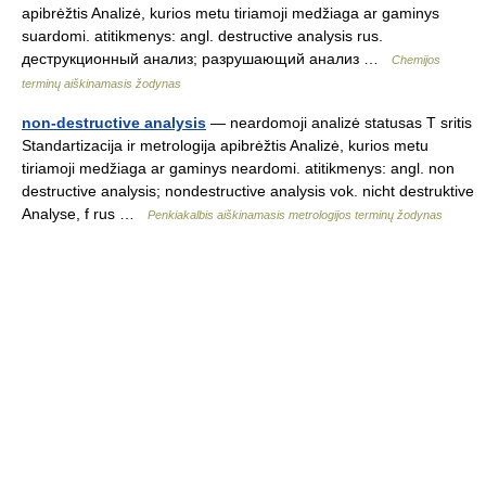
apibrėžtis Analizė, kurios metu tiriamoji medžiaga ar gaminys
suardomi. atitikmenys: angl. destructive analysis rus.
деструкционный анализ; разрушающий анализ …
Chemijos
terminų aiškinamasis žodynas
non-destructive analysis
— neardomoji analizė statusas T sritis
Standartizacija ir metrologija apibrėžtis Analizė, kurios metu
tiriamoji medžiaga ar gaminys neardomi. atitikmenys: angl. non
destructive analysis; nondestructive analysis vok. nicht destruktive
Analyse, f rus …
Penkiakalbis aiškinamasis metrologijos terminų žodynas