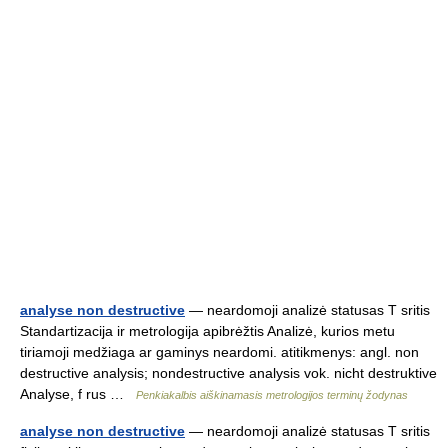
analyse non destructive
— neardomoji analizė statusas T sritis
Standartizacija ir metrologija apibrėžtis Analizė, kurios metu
tiriamoji medžiaga ar gaminys neardomi. atitikmenys: angl. non
destructive analysis; nondestructive analysis vok. nicht destruktive
Analyse, f rus …
Penkiakalbis aiškinamasis metrologijos terminų žodynas
analyse non destructive
— neardomoji analizė statusas T sritis